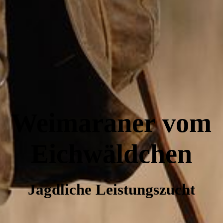
Kontakt
Weimaraner vom
Eichwäld
chen
Jagdliche Leistungszucht